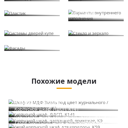
Варианты внутреннего
Пластик
наполнения
Системы дверей купе
Стекло и зеркало
Фасады
Похожие модели
Шкаф из МДФ Эмаль под цвет журнального /
туалетного столика, K1
Корпусной шкаф, ЛДСП, K141
Корпусной шкаф, распашной, прихожая, K9
Узкий корпусной шкаф для коридора, K59