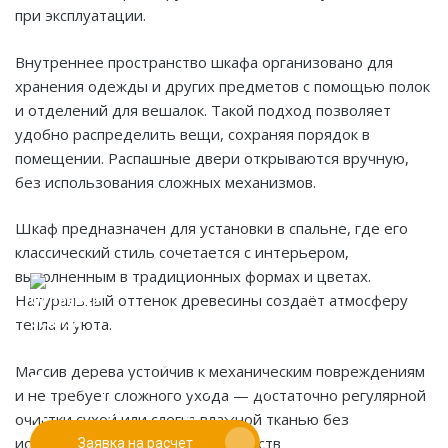
при эксплуатации.
Внутреннее пространство шкафа организовано для
хранения одежды и других предметов с помощью полок
и отделений для вешалок. Такой подход позволяет
удобно распределить вещи, сохраняя порядок в
помещении. Распашные двери открываются вручную,
без использования сложных механизмов.
Шкаф предназначен для установки в спальне, где его
классический стиль сочетается с интерьером,
выполненным в традиционных формах и цветах.
Натуральный оттенок древесины создаёт атмосферу
тепла и уюта.
Если у вас есть эскиз то вы можете отправить его
Массив дерева устойчив к механическим повреждениям
При заказе от двух изделий
нам для предварительной оценки
и не требует сложного ухода — достаточно регулярной
действует скидка до 10%
очистки сухой или слегка влажной тканью без
использования агрессивных средств.
Заявка на расчет
Работаем только по индивидуальным проектам.