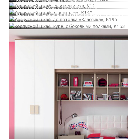
Корпусной шкаф, для мальчика, K11
Корпусной шкаф, с зеркалом, K140
Корпусной шкаф до потолка «Классика», K195
Корпусной шкаф-купе, с боковыми полками,
K153