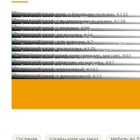
Корпусной шкаф-купе, с боковыми полками, K153
Корпусной шкаф, с выдвижными ящиками, K138
Корпусной шкаф, с полками, K98
Корпусной шкаф, до потолка, K16
Корпусной шкаф, для девочки, K7
Корпусной шкаф, до потолка, K170
Трехстворчатый шкаф-купе (зеркало, массив), K63
Корпусной шкаф «Классик» из массива, K67
Корпусной шкаф, коричневый, K102
Корпусной шкаф, с фрезеровкой, K72
Гостиная
Шкафы-купе на заказ
Мебель из 