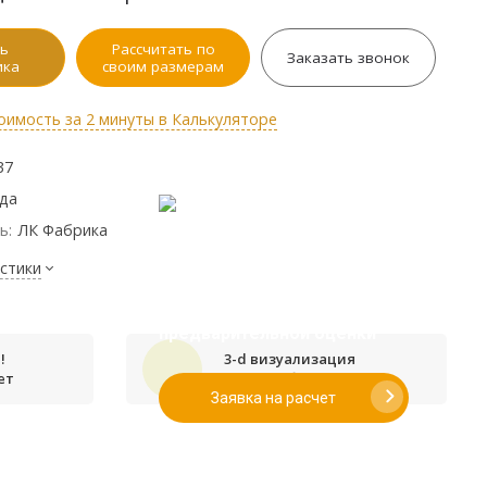
ь
Рассчитать по
Заказать звонок
ика
своим размерам
оимость за 2 минуты в Калькуляторе
37
ода
ь:
ЛК Фабрика
стики
Если у вас есть эскиз то вы
можете отправить его нам для
предварительной оценки
!
3-d визуализация
ет
проекта бесплатно
Заявка на расчет