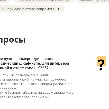
Шкаф-купе в стиле современный
просы
?
ие нужны замеры для заказа -
ссический шкаф-купе, для интерьера
иной в стиле «эко», K225?
ы точные размеры помещения:
ота, ширина и глубина участка под мебель.
ажите расположение окон, дверей, радиаторов,
и выступов.
жите бесплатный замер на дому у специалиста
елайте схему с размерами в см.