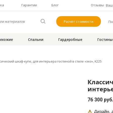
чка
Гарантии
Блог
Отзывы
Ваш 
Расчёт стоимости
Пн-
ихожие
Спальни
Гардеробные
Гостины
сический шкаф-купе, для интерьера гостиной в стиле «эко», K225
Классич
интерье
76 300 руб
⚠
Дизайн, д