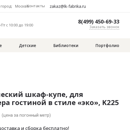
Контакты
zakaz@lk-fabrika.ru
город:
Москва
8(499) 450-69-33
Пт с 10:00 до 19:00
Заказать звонок
е
Детские
Библиотеки
Портфолио
еский шкаф-купе, для
ра гостиной в стиле «эко», K225
.
(цена за погонный метр)
оставка и сборка бесплатно!