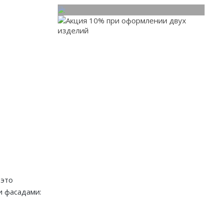
При заказе от двух
изделий действует скидка
до 10%
Работаем только по индивидуальным
проектам. Адаптируем лучшие идеи
дизайнеров под Ваши потребности.
 это
и фасадами: