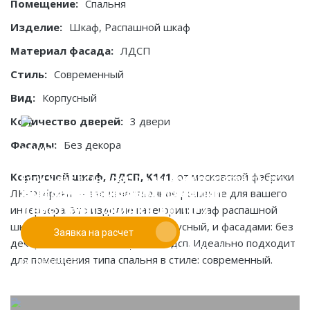
Помещение:
Спальня
Изделие:
Шкаф, Распашной шкаф
Материал фасада:
ЛДСП
Стиль:
Современный
Вид:
Корпусный
Количество дверей:
3 двери
Фасады:
Без декора
Корпусной шкаф, ЛДСП, K141
, от московской фабрики
Если у вас есть эскиз то вы можете отправить его
При заказе от двух изделий
ЛК-Фабрика — это качественное решение для вашего
нам для предварительной оценки
действует скидка до 10%
интерьера. Это изделие категории: шкаф распашной
шкаф, с видом конструкции: корпусный, и фасадами: без
Заявка на расчет
Работаем только по индивидуальным проектам.
декора. Основные материалы: лдсп. Идеально подходит
Адаптируем лучшие идеи дизайнеров под Ваши
для помещения типа спальня в стиле: современный.
потребности.