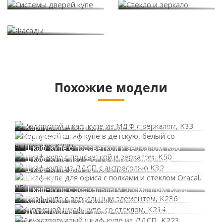
Фасады
Похожие модели
Недорогой шкаф-купе из МДФ с зеркалом,
K33
Корпусной шкаф купе в детскую, белый со
вставками, K229
Шкаф-купе с подсветкой и зеркалом, K50
Шкаф-купе из ЛДСП с антресолью K32
Шкаф-купе для офиса с полками и стеклом
Oracal, V51
Шкаф-купе с зеркальным элементом, K236
Корпусной шкаф-купе, со стеклом, K214
Двухстворчатый шкаф-купе из ЛДСП, K223