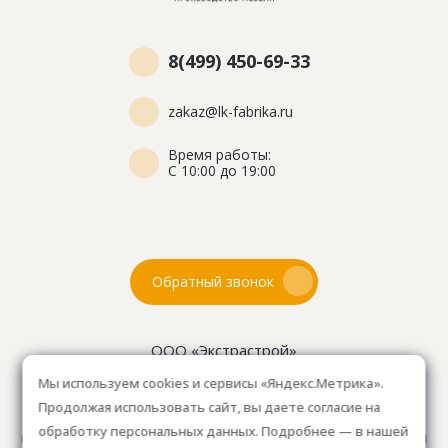
8(499) 450-69-33
zakaz@lk-fabrika.ru
Время работы:
С 10:00 до 19:00
Обратный звонок
ООО «Экстрастрой»
ИНН: 7716802625
Мы используем cookies и сервисы «Яндекс.Метрика».
ОГРН 1157746804753
Продолжая использовать сайт, вы даете согласие на
Как проехать
: 15км от Мкад, в среднем 10-15 мин. на
обработку персональных данных. Подробнее — в нашей
машине.
Для клиентов без авто, оплачиваем такси