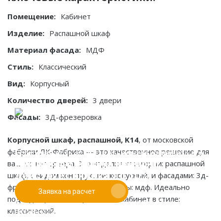
Помещение:
Кабинет
Изделие:
Распашной шкаф
Материал фасада:
МДФ
Стиль:
Классический
Вид:
Корпусный
Количество дверей:
3 двери
Фасады:
3Д-фрезеровка
Корпусной шкаф, распашной, K14
, от московской
фабрики ЛК-Фабрика — это качественное решение для
Если у вас есть эскиз то вы можете отправить его
При заказе от двух изделий
вашего интерьера. Это изделие категории: распашной
нам для предварительной оценки
действует скидка до 10%
шкаф, с видом конструкции: корпусный, и фасадами: 3д-
фрезеровка. Основные материалы: мдф. Идеально
Заявка на расчет
Работаем только по индивидуальным проектам.
подходит для помещения типа кабинет в стиле:
Адаптируем лучшие идеи дизайнеров под Ваши
классический.
потребности.