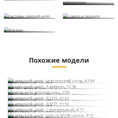
Системы дверей купе
Стекло и зеркало
Фасады
Похожие модели
Корпусной шкаф, классический стиль, K130
Корпусной шкаф, 4 дверцы, K128
Шкаф-купе для мальчика, K39
Корпусной шкаф, ЛДСП, K132
Корпусной шкаф, ЛДСП, K152
Корпусной шкаф, с фрезеровкой, K72
Корпусной шкаф-купе из МДФ шпона, K55
Корпусной шкаф-купе, с выдвижными