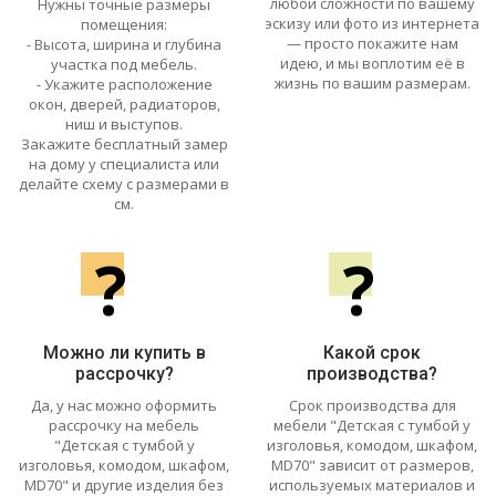
любой сложности по вашему
Нужны точные размеры
эскизу или фото из интернета
помещения:
— просто покажите нам
- Высота, ширина и глубина
идею, и мы воплотим её в
участка под мебель.
жизнь по вашим размерам.
- Укажите расположение
окон, дверей, радиаторов,
ниш и выступов.
Закажите бесплатный замер
на дому у специалиста или
делайте схему с размерами в
см.
?
?
Можно ли купить в
Какой срок
рассрочку?
производства?
Да, у нас можно оформить
Срок производства для
рассрочку на мебель
мебели "Детская с тумбой у
"Детская с тумбой у
изголовья, комодом, шкафом,
изголовья, комодом, шкафом,
MD70" зависит от размеров,
MD70" и другие изделия без
используемых материалов и