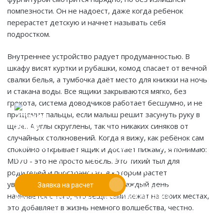
помпезности. Он не надоест, даже когда ребенок
перерастет детскую и начнет называть себя
подростком.
Внутреннее устройство радует продуманностью. В
шкафу висят куртки и рубашки, комод спасает от вечной
свалки белья, а тумбочка даёт место для книжки на ночь
и стакана воды. Все ящики закрываются мягко, без
грохота, система доводчиков работает бесшумно, и не
прищемит пальцы, если малыш решит засунуть руку в
щель. А углы скруглены, так что никаких синяков от
случайных столкновений. Когда я вижу, как ребёнок сам
Если у вас есть эскиз то вы можете отправить его
спокойно открывает ящик и достаёт пижаму, я понимаю:
При заказе от двух изделий
нам для предварительной оценки
MD70 - это не просто мебель. Это тихий тыл для
действует скидка до 10%
родителей и пространство, в котором растет
уверенность и порядок. И когда каждый день
Заявка на расчет
Работаем только по индивидуальным проектам.
начинается с того, что вещи сами лежат на своих местах,
Адаптируем лучшие идеи дизайнеров под Ваши
потребности.
это добавляет в жизнь немного волшебства, честно.