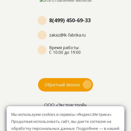
8(499) 450-69-33
zakaz@lk-fabrika.ru
Время работы:
С 10:00 до 19:00
Обратный звонок
ООО «Экстрастрой»
ИНН: 7716802625
Мы используем cookies и сервисы «Яндекс.Метрика».
ОГРН 1157746804753
Продолжая использовать сайт, вы даете согласие на
Как проехать
: 15км от Мкад, в среднем 10-15 мин. на
обработку персональных данных. Подробнее — в нашей
машине.
Для клиентов без авто, оплачиваем такси