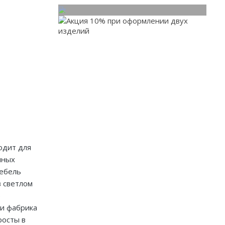
одит для
нных
мебель
в светлом
е
и фабрика
росты в