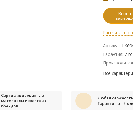
Вызват
замерщ
Рассчитать ст
Артикул:
LK60
Гарантия:
2 г
Производител
Все характери
Сертифицированные
Любая сложность
материалы известных
Гарантия от 2-х л
брендов