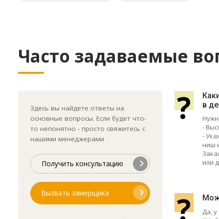
Часто задаваемые во
?
Как
в д
Здесь вы найдете ответы на
основные вопросы. Если будет что-
Нужн
- Выс
то непонятно - просто свяжитесь с
- Ук
нашими менеджерами
ниш 
Зака
или д
Получить консультацию
Вызвать замерщика
?
Мож
Да, 