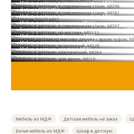
Мебель в детскую, в современном стиле, MD91
Детская ЛДСП MD7
Мебель в детскую, в современном стиле, MD97
Мебель в детскую, из массива, MD111
Бежевая детская из массива дерева с ярким пуфом, MD
Мебель в детскую, встроенный, MD28
Мебель в детскую, классический, MD84
Мебель в детскую, для двоих, MD19
Мебель из МДФ
Детская мебель на заказ
Ш
Белая мебель из МДФ
Шкаф в детскую