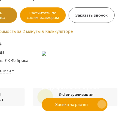
ь
Рассчитать по
Заказать звонок
ика
своим размерам
оимость за 2 минуты в Калькуляторе
4
ода
ь:
ЛК Фабрика
стики
Если у вас есть эскиз то вы
можете отправить его нам для
предварительной оценки
!
3-d визуализация
ет
проекта бесплатно
Заявка на расчет