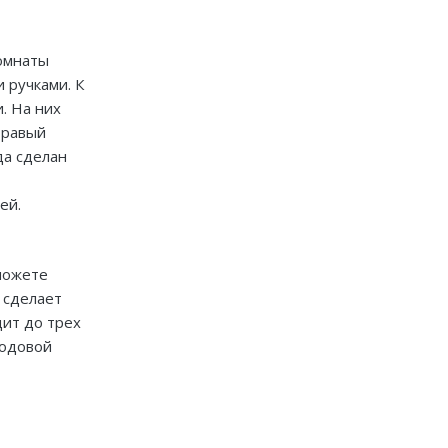
комнаты
 ручками. К
. На них
Правый
да сделан
При заказе от двух
изделий действует скидка
ей.
до 10%
Работаем только по индивидуальным
проектам. Адаптируем лучшие идеи
можете
дизайнеров под Ваши потребности.
 сделает
дит до трех
ходовой