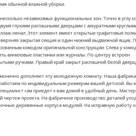
емя обычной влажной уборки.
несколько независимых функциональных зон. Точно в углу 
вумя глухими распашными дверцами с аккуратными круглыми
ллаж-пенал. Этот элемент имеет открытые графитовые полки
 верхняя закрытая секция и один нижний выдвижной ящик. 
рованным комодом оригинальной конструкции. Слева у комо
ить виниловые пластинки или журналы. По центру встроен
рытыми ручками. Правый край закрыт распашной белой дверц
армонично дополняет эту молодежную комнату. Наша фабрика
ы работаем по индивидуальным размерам вашей детской. Вы 
пециалист сам приедет к вам домой в удобный день. Мастер
ий чертеж проекта. На фабричное производство деталей ухо
прочные деревянные корпуса модулей. На исправную работу 