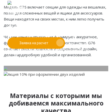
Модель G76 включает секции для одежды на вешалках,
полки для сложенных вещей и ящики для аксессуаров.
Вещи находятся на своих местах, к ним легко получить
Если у вас есть эскиз то вы можете отправить его
доступ.
При заказе от двух изделий
нам для предварительной оценки
действует скидка до 10%
Чёткие линии и пропорции формируют аккуратное,
функциональное и просторное пространство. G76
Заявка на расчет
Работаем только по индивидуальным проектам.
сочетает вместительность и современный дизайн,
Адаптируем лучшие идеи дизайнеров под Ваши
потребности.
делая гардеробную удобной и организованной.
Материалы с которыми мы
добиваемся максимального
качества