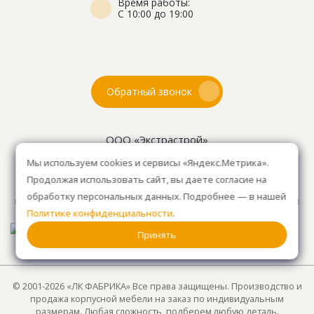
Время работы:
С 10:00 до 19:00
Обратный звонок
ООО «Экстрастрой»
ИНН: 7716802625
Мы используем cookies и сервисы «Яндекс.Метрика».
ОГРН 1157746804753
Продолжая использовать сайт, вы даете согласие на
Как проехать
: 15км от Мкад, в среднем 10-15 мин. на
обработку персональных данных. Подробнее — в нашей
машине.
Для клиентов без авто, оплачиваем такси
Политике конфиденциальности
.
от м. Анино.
Принять
© 2001-2026 «ЛК ФАБРИКА» Все права защищены. Производство и
продажа корпусной мебели на заказ по индивидуальным
размерам. Любая сложность, подберем любую деталь.