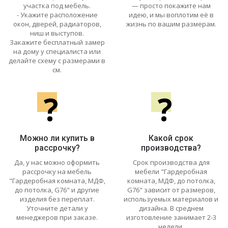
участка под мебель.
— просто покажите нам
- Укажите расположение
идею, и мы воплотим её в
окон, дверей, радиаторов,
жизнь по вашим размерам.
ниш и выступов.
Закажите бесплатный замер
на дому у специалиста или
делайте схему с размерами в
см.
?
?
Можно ли купить в
Какой срок
рассрочку?
производства?
Да, у нас можно оформить
Срок производства для
рассрочку на мебель
мебели "Гардеробная
"Гардеробная комната, МДФ,
комната, МДФ, до потолка,
до потолка, G76" и другие
G76" зависит от размеров,
изделия без переплат.
используемых материалов и
Уточните детали у
дизайна. В среднем
менеджеров при заказе.
изготовление занимает 2-3
недели.