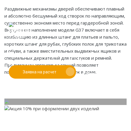
Раздвижные механизмы дверей обеспечивают плавный
и абсолютно бесшумный ход створок по направляющим,
существенно экономя место перед гардеробной зоной.
Внутреннее наполнение модели G37 включает в себя
комбинацию из длинных штанг для платьев и пальто,
коротких штанг для рубах, глубоких полок для трикотажа
Если у вас есть эскиз то вы можете отправить его
и обуви, а также вместительных выдвижных ящиков и
При заказе от двух изделий
нам для предварительной оценки
специальных держателей для галстуков и ремней.
действует скидка до 10%
Продуманная эргономика секций позволяет
поддерживать идеальный порядок в доме.
Заявка на расчет
Работаем только по индивидуальным проектам.
Адаптируем лучшие идеи дизайнеров под Ваши
потребности.