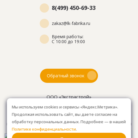
8(499) 450-69-33
zakaz@lk-fabrika.ru
Время работы:
С 10:00 до 19:00
Обратный звонок
ООО «Экстрастрой»
ИНН: 7716802625
Мы используем cookies и сервисы «Яндекс.Метрика».
ОГРН 1157746804753
Продолжая использовать сайт, вы даете согласие на
Как проехать
: 15км от Мкад, в среднем 10-15 мин. на
обработку персональных данных. Подробнее — в нашей
машине.
Для клиентов без авто, оплачиваем такси
Политике конфиденциальности
.
от м. Анино.