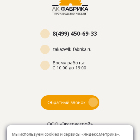
8(499) 450-69-33
zakaz@lk-fabrika.ru
Время работы:
С 10:00 до 19:00
Обратный звонок
ООО «Экстрастрой»
ИНН: 7716802625
Мы используем cookies и сервисы «Яндекс.Метрика».
ОГРН 1157746804753