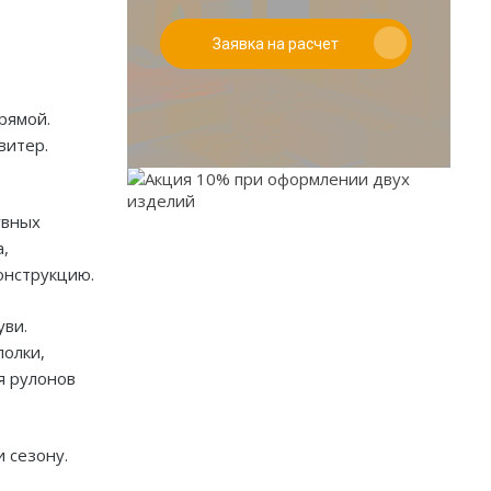
Заявка на расчет
рямой.
витер.
увных
а,
онструкцию.
уви.
При заказе от двух
полки,
изделий действует скидка
я рулонов
до 10%
Работаем только по индивидуальным
проектам. Адаптируем лучшие идеи
 сезону.
дизайнеров под Ваши потребности.