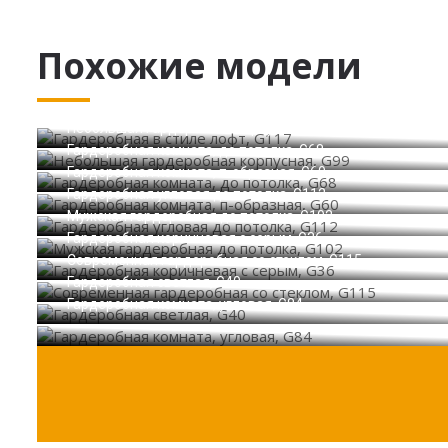
Похожие модели
Гардеробная в стиле лофт, G117
Небольшая гардеробная корпусная, G99
Гардеробная комната, до потолка, G68
Гардеробная комната, п-образная, G60
Гардеробная угловая до потолка, G112
Мужская гардеробная до потолка, G102
Гардеробная коричневая с серым, G36
Современная гардеробная со стеклом, G115
Гардеробная светлая, G40
Гардеробная комната, угловая, G84