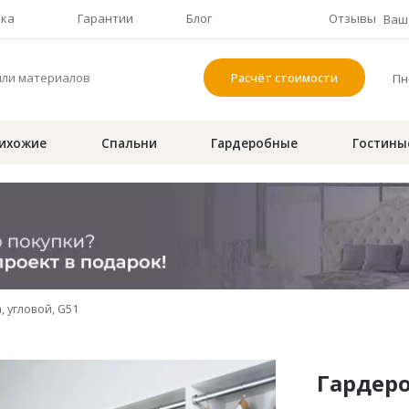
чка
Гарантии
Блог
Отзывы
Ваш 
Расчёт стоимости
Пн-
ихожие
Спальни
Гардеробные
Гостины
 угловой, G51
Гардеро