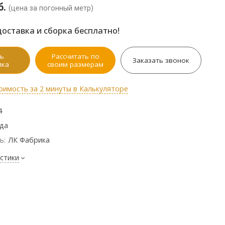
б.
(цена за погонный метр)
оставка и сборка бесплатно!
ь
Рассчитать по
Заказать звонок
ика
своим размерам
оимость за 2 минуты в Калькуляторе
4
ода
ь:
ЛК Фабрика
стики