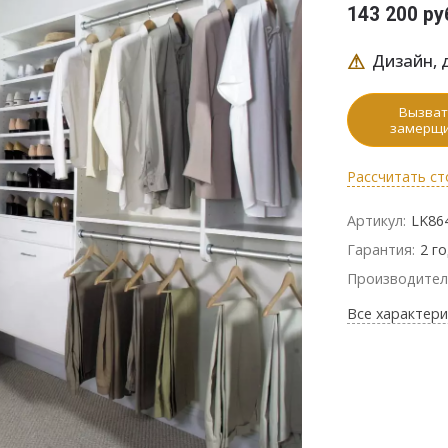
143 200 ру
⚠
Дизайн, д
Вызват
замерщ
Рассчитать ст
Артикул:
LK86
Гарантия:
2 г
Производител
Все характери