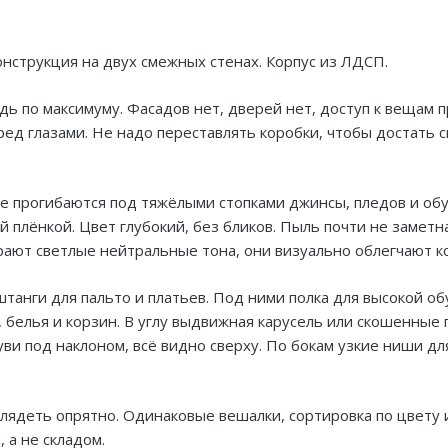
онструкция на двух смежных стенах. Корпус из ЛДСП.
ь по максимуму. Фасадов нет, дверей нет, доступ к вещам п
ред глазами. Не надо переставлять коробки, чтобы достать с
не прогибаются под тяжёлыми стопками джинсы, пледов и об
 плёнкой. Цвет глубокий, без бликов. Пыль почти не заметн
рают светлые нейтральные тона, они визуально облегчают к
танги для пальто и платьев. Под ними полка для высокой об
белья и корзин. В углу выдвижная карусель или скошенные 
ви под наклоном, всё видно сверху. По бокам узкие ниши дл
лядеть опрятно. Одинаковые вешалки, сортировка по цвету и
 а не складом.