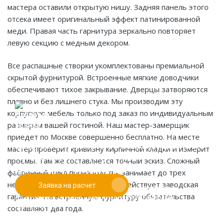
мастера оставили открытую нишу. Задняя панель этого
отсека имеет оригинальный эффект патинированной
меди. Правая часть гарнитура зеркально повторяет
левую секцию с медным декором.
Все распашные створки укомплектованы премиальной
скрытой фурнитурой. Встроенные мягкие доводчики
обеспечивают тихое закрывание. Дверцы затворяются
плавно и без лишнего стука. Мы производим эту
корпусную мебель только под заказ по индивидуальным
размерам вашей гостиной. Наш мастер-замерщик
приедет по Москве совершенно бесплатно. На месте
Если у вас есть эскиз то вы можете отправить его
мастер проверит кривизну кирпичной кладки и измерит
При заказе от двух изделий
нам для предварительной оценки
проемы. Там же составляется точный эскиз. Сложный
действует скидка до 10%
фабричный цикл производства занимает до трех
недель. На деревянный корпус действует заводская
Заявка на расчет
Работаем только по индивидуальным проектам.
гарантия. На встроенную фурнитуру обязательства
Адаптируем лучшие идеи дизайнеров под Ваши
потребности.
составляют два года.