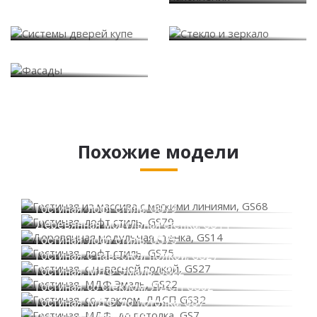
Системы дверей купе
Стекло и зеркало
Фасады
Похожие модели
Гостиная из массива с мягкими линиями, GS68
Гостиная, лофт стиль, GS79
Деревянная модульная стенка, GS14
Гостиная, лофт стиль, GS75
Гостиная, с навесной полкой, GS27
Гостиная, МДФ Эмаль, GS22
Гостиная, со стеклом, ЛДСП GS32
Гостиная, МДФ, до потолка, GS7