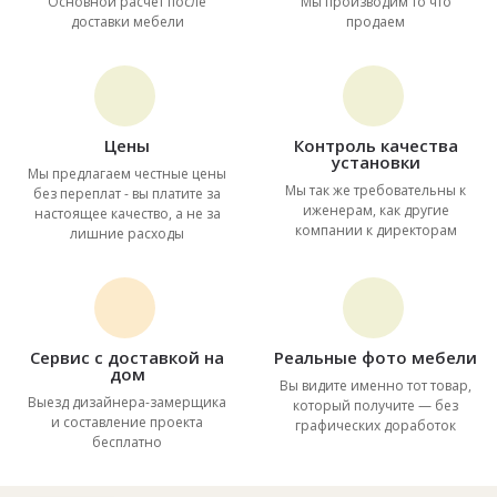
Основной расчет после
Мы производим то что
доставки мебели
продаем
Цены
Контроль качества
установки
Мы предлагаем честные цены
Мы так же требовательны к
без переплат - вы платите за
иженерам, как другие
настоящее качество, а не за
компании к директорам
лишние расходы
Сервис с доставкой на
Реальные фото мебели
дом
Вы видите именно тот товар,
Выезд дизайнера-замерщика
который получите — без
и составление проекта
графических доработок
бесплатно