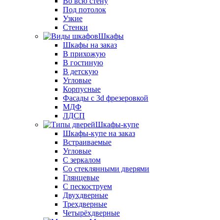
Во всю стену
Под потолок
Узкие
Стенки
Шкафы
Шкафы на заказ
В прихожую
В гостиную
В детскую
Угловые
Корпусные
Фасады с 3d фрезеровкой
МДФ
ЛДСП
Шкафы-купе
Шкафы-купе на заказ
Встраиваемые
Угловые
С зеркалом
Со стеклянными дверями
Глянцевые
С пескоструем
Двухдверные
Трехдверные
Четырёхдверные