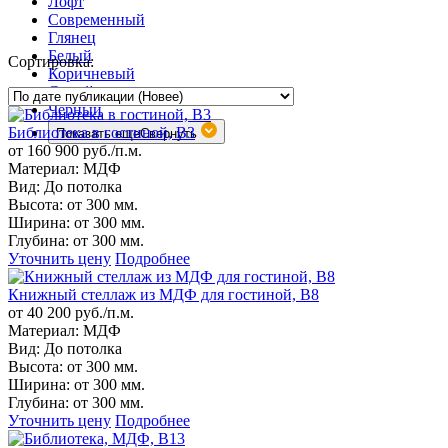
Лофт
Современный
Глянец
Белый
Сортировка:
Коричневый
Серый
Черный
Библиотека в гостиной, B3
Показать еще
Свернуть
от 160 900 руб./п.м.
Материал:
МДФ
Вид:
До потолка
Высота:
от 300 мм.
Ширина:
от 300 мм.
Глубина:
от 300 мм.
Уточнить цену
Подробнее
Книжный стеллаж из МДФ для гостиной, B8
от 40 200 руб./п.м.
Материал:
МДФ
Вид:
До потолка
Высота:
от 300 мм.
Ширина:
от 300 мм.
Глубина:
от 300 мм.
Уточнить цену
Подробнее