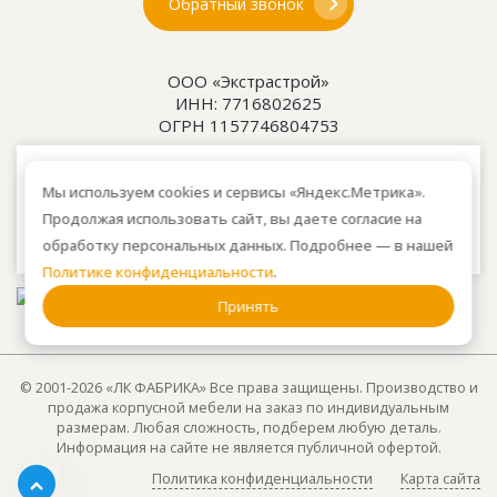
Обратный звонок
ООО «Экстрастрой»
ИНН: 7716802625
ОГРН 1157746804753
Как проехать
: 15км от Мкад, в среднем 10-15 мин.
Мы используем cookies и сервисы «Яндекс.Метрика».
на машине.
Продолжая использовать сайт, вы даете согласие на
Для клиентов без авто, оплачиваем такси от м.
Анино.
обработку персональных данных. Подробнее — в нашей
Политике конфиденциальности
.
Принять
© 2001-2026 «ЛК ФАБРИКА» Все права защищены. Производство и
продажа корпусной мебели на заказ по индивидуальным
размерам. Любая сложность, подберем любую деталь.
Информация на сайте не является публичной офертой.
Политика конфиденциальности
Карта сайта