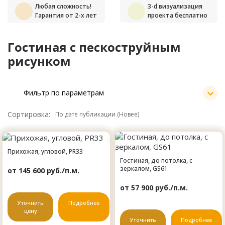
Любая сложность!
3-d визуализация
Гарантия от 2-х лет
проекта бесплатно
Гостиная с пескоструйным
рисунком
Фильтр по параметрам
Сортировка:
Прихожая, угловой, PR33
Гостиная, до потолка, с
зеркалом, GS61
от 145 600 руб./п.м.
от 57 900 руб./п.м.
Не нашли нужный
Уточнить
Подробнее
вариант?
цену
Уточнить
Подробнее