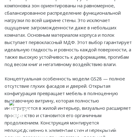
компоновка зон ориентированы на равномерное,
сбалансированное распределение функциональной
нагрузки по всей ширине стены. Это исключает
ощущение загроможденности даже в небольших
комнатах. Основным материалом корпуса и полок
выступает первоклассный МДФ. Этот выбор гарантирует
идеальную гладкость и ровность каждой поверхности, а
также высокую устойчивость к деформациям, прогибам
под весом книг и негативному воздействию влаги.
Концептуальная особенность модели GS28 — полное
отсутствие глухих фасадов и дверей. Открытая
конфигурация превращает мебель в полноценную
выставочную витрину, которая полностью
интегрируется в жилой интерьер, визуально расширяет
пространство и становится его органичным
продолжением. Конструкция монтируется
Если у вас есть эскиз то вы можете отправить его
непосредственно к элементам стен и перекрытий
При заказе от двух изделий
нам для предварительной оценки