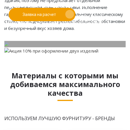
здания, поэтому не предполагает отдельной
действует скидка до 10%
перестановки или транспортировки. Исполнение
гарнитура тяготеет к фундаментальному классическому
Заявка на расчет
Работаем только по индивидуальным проектам.
стилю, что подчеркивает респектабельность обстановки
Адаптируем лучшие идеи дизайнеров под Ваши
потребности.
и безупречный вкус хозяев дома.
Материалы с которыми мы
добиваемся максимального
качества
ИСПОЛЬЗУЕМ ЛУЧШУЮ ФУРНИТУРУ - БРЕНДЫ