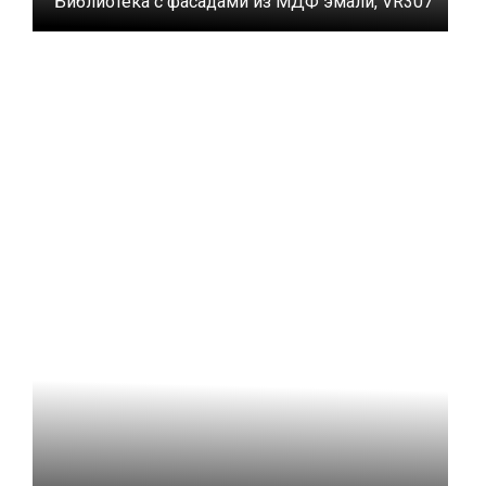
Библиотека с фасадами из МДФ эмали, VR307