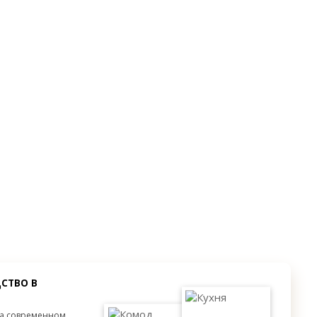
3 двери
Без декора
от 300 мм.
от 300 мм.
от 300 мм.
СТВО В
на современном