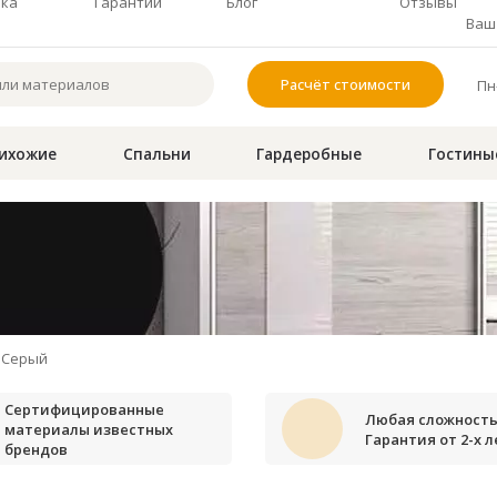
чка
Гарантии
Блог
Отзывы
Ваш 
Расчёт стоимости
Пн-
ихожие
Спальни
Гардеробные
Гостины
Серый
Сертифицированные
Любая сложность
материалы известных
Гарантия от 2-х л
брендов