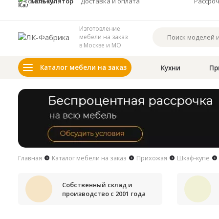
О компании
Калькулятор
Доставка и оплата
Рассро
Изготовление
мебели на заказ
в Москве и МО
Каталог мебели на заказ
Кухни
Пр
Главная
Каталог мебели на заказ
Прихожая
Шкаф-купе
Собственный склад и
производство с 2001 года