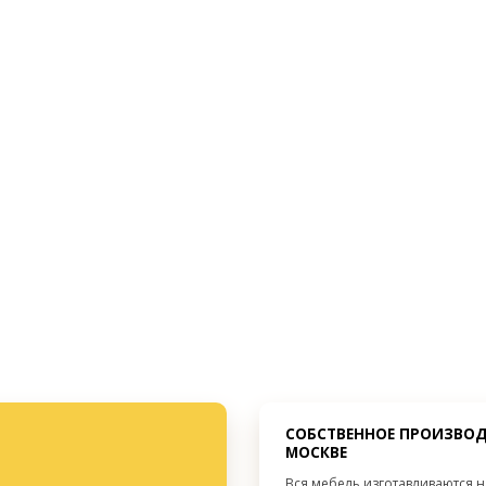
2 двери
Секции:
Без декора
Декор:
от 300 мм.
Высота:
от 300 мм.
Ширина:
от 300 мм.
Глубина:
СОБСТВЕННОЕ ПРОИЗВОД
МОСКВЕ
Вся мебель изготавливаются 