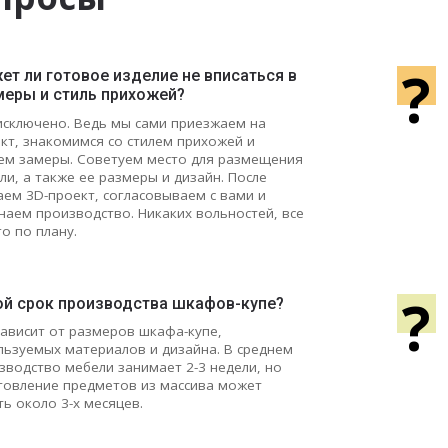
?
т ли готовое изделие не вписаться в
меры и стиль прихожей?
исключено. Ведь мы сами приезжаем на
кт, знакомимся со стилем прихожей и
ем замеры. Советуем место для размещения
ли, а также ее размеры и дизайн. После
аем 3D-проект, согласовываем с вами и
наем производство. Никаких вольностей, все
го по плану.
?
ой срок производства шкафов-купе?
зависит от размеров шкафа-купе,
льзуемых материалов и дизайна. В среднем
зводство мебели занимает 2-3 недели, но
товление предметов из массива может
ть около 3-х месяцев.