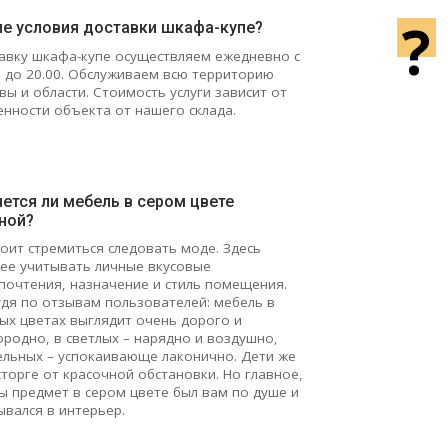
?
ие условия доставки шкафа-купе?
авку шкафа-купе осуществляем ежедневно с
0 до 20.00. Обслуживаем всю территорию
вы и области. Стоимость услуги зависит от
енности объекта от нашего склада.
ется ли мебель в сером цвете
ной?
тоит стремиться следовать моде. Здесь
ее учитывать личные вкусовые
почтения, назначение и стиль помещения.
удя по отзывам пользователей: мебель в
ых цветах выглядит очень дорого и
ородно, в светлых – нарядно и воздушно,
ельных – успокаивающе лаконично. Дети же
сторге от красочной обстановки. Но главное,
ы предмет в сером цвете был вам по душе и
ывался в интерьер.