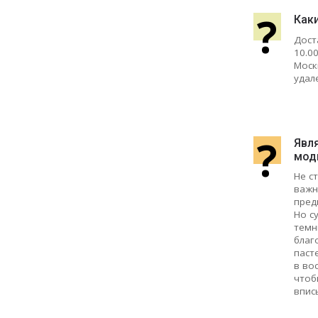
?
Как
Дост
10.0
Моск
удал
?
Явля
мод
Не с
важн
пред
Но с
темн
благ
паст
в во
чтоб
впис