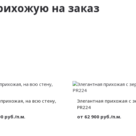
рихожую на заказ
прихожая, на всю стену,
Элегантная прихожая с з
PR224
0 руб./п.м.
от 62 900 руб./п.м.
ЛДСП
Материал:
Корпусный
Вид: