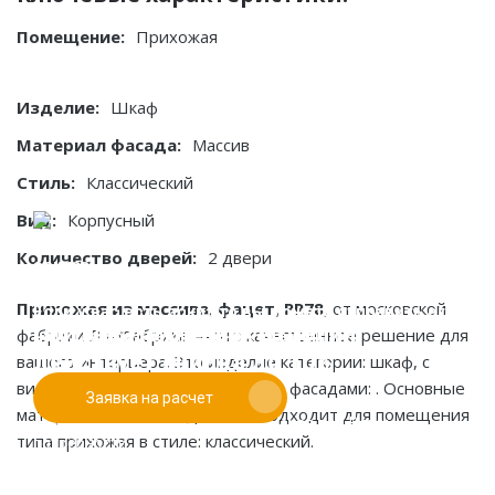
Помещение:
Прихожая
Изделие:
Шкаф
Материал фасада:
Массив
Стиль:
Классический
Вид:
Корпусный
Количество дверей:
2 двери
Прихожая из массива, фацет, PR78
, от московской
Если у вас есть эскиз то вы можете отправить его
При заказе от двух изделий
фабрики ЛК-Фабрика — это качественное решение для
нам для предварительной оценки
действует скидка до 10%
вашего интерьера. Это изделие категории: шкаф, с
видом конструкции: корпусный, и фасадами: . Основные
Заявка на расчет
Работаем только по индивидуальным проектам.
материалы: массив. Идеально подходит для помещения
Адаптируем лучшие идеи дизайнеров под Ваши
типа прихожая в стиле: классический.
потребности.