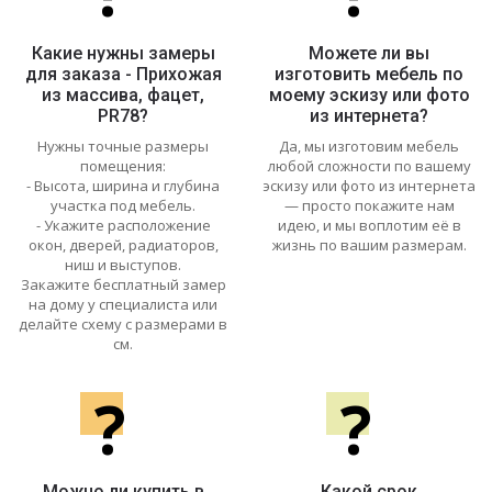
Какие нужны замеры
Можете ли вы
для заказа - Прихожая
изготовить мебель по
из массива, фацет,
моему эскизу или фото
PR78?
из интернета?
Нужны точные размеры
Да, мы изготовим мебель
помещения:
любой сложности по вашему
- Высота, ширина и глубина
эскизу или фото из интернета
участка под мебель.
— просто покажите нам
- Укажите расположение
идею, и мы воплотим её в
окон, дверей, радиаторов,
жизнь по вашим размерам.
ниш и выступов.
Закажите бесплатный замер
на дому у специалиста или
делайте схему с размерами в
см.
?
?
Можно ли купить в
Какой срок