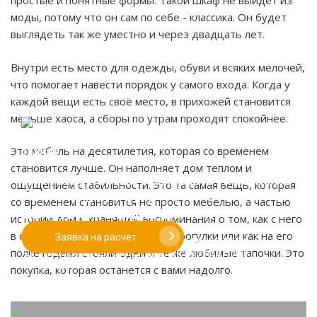
простые и понятные формы. Такой шкаф не выйдет из
моды, потому что он сам по себе - классика. Он будет
выглядеть так же уместно и через двадцать лет.
Внутри есть место для одежды, обуви и всяких мелочей,
что помогает навести порядок у самого входа. Когда у
каждой вещи есть своё место, в прихожей становится
меньше хаоса, а сборы по утрам проходят спокойнее.
Это мебель на десятилетия, которая со временем
становится лучше. Он наполняет дом теплом и
Если у вас есть эскиз то вы можете отправить его
ощущением стабильности. Это та самая вещь, которая
При заказе от двух изделий
нам для предварительной оценки
со временем становится не просто мебелью, а частью
действует скидка до 10%
истории дома, хранящей воспоминания о том, как с него
в спешке срывали куртки после прогулки или как на его
Заявка на расчет
Работаем только по индивидуальным проектам.
полке годами стояли одни и те же любимые тапочки. Это
Адаптируем лучшие идеи дизайнеров под Ваши
потребности.
покупка, которая останется с вами надолго.