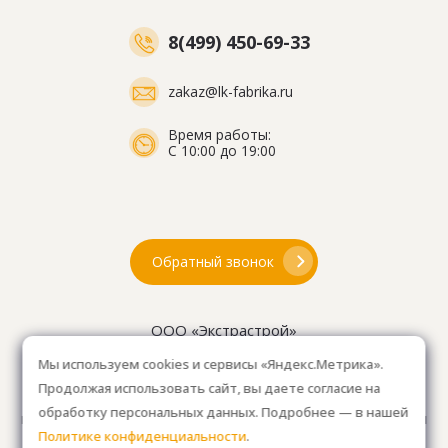
8(499) 450-69-33
zakaz@lk-fabrika.ru
Время работы:
С 10:00 до 19:00
Обратный звонок
ООО «Экстрастрой»
ИНН: 7716802625
Мы используем cookies и сервисы «Яндекс.Метрика».
ОГРН 1157746804753
Продолжая использовать сайт, вы даете согласие на
Как проехать
: 15км от Мкад, в среднем 10-15 мин. на
обработку персональных данных. Подробнее — в нашей
машине.
Для клиентов без авто, оплачиваем такси
Политике конфиденциальности
.
от м. Анино.