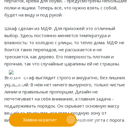
перчаток, крема для обуви, - предусмотрены небольшие
полки и ящики. Теперь всё, что нужно взять с собой,
будет на виду и под рукой.
Шкаф сделан из МДФ. Для прихожей это отличный
выбор. Здесь постоянно меняется температура и
влажность: то холодно с улицы, то тепло дома. МДФ не
боится таких перепадов, не рассыхается и не
трескается, как дерево. Его поверхность плотная и
прочная, так что случайные царапины ей не страшны.
Внешне шкаф выглядит строго и аккуратно, без лишних
украшений. В нём нет ничего вычурного, только чистые
линии и правильные пропорции. Дизайн не
Если у вас есть эскиз то вы можете отправить его
перетягивает на себя внимание, а главная задача -
При заказе от двух изделий
нам для предварительной оценки
поддерживать порядок. Он скрывает основную массу
действует скидка до 10%
вещей за дверцами, избавляя входную зону от
визуального шума и создавая ощущение уюта с порога.
Заявка на расчет
Работаем только по индивидуальным проектам.
Адаптируем лучшие идеи дизайнеров под Ваши
потребности.