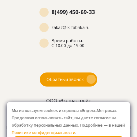
8(499) 450-69-33
zakaz@lk-fabrika.ru
Время работы:
С 10:00 до 19:00
Обратный звонок
ООО «Экстрастрой»
ИНН: 7716802625
Мы используем cookies и сервисы «Яндекс.Метрика».
ОГРН 1157746804753
Продолжая использовать сайт, вы даете согласие на
Как проехать
: 15км от Мкад, в среднем 10-15 мин. на
обработку персональных данных. Подробнее — в нашей
машине.
Для клиентов без авто, оплачиваем такси
Политике конфиденциальности
.
от м. Анино.