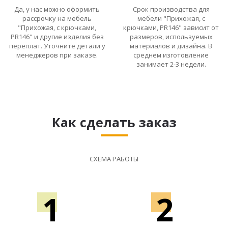
Да, у нас можно оформить
Срок производства для
рассрочку на мебель
мебели "Прихожая, с
"Прихожая, с крючками,
крючками, PR146" зависит от
PR146" и другие изделия без
размеров, используемых
переплат. Уточните детали у
материалов и дизайна. В
менеджеров при заказе.
среднем изготовление
занимает 2-3 недели.
Как сделать заказ
СХЕМА РАБОТЫ
1
2