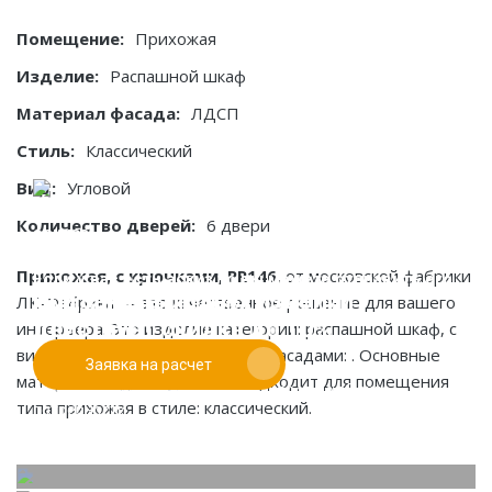
Помещение:
Прихожая
Изделие:
Распашной шкаф
Материал фасада:
ЛДСП
Стиль:
Классический
Вид:
Угловой
Количество дверей:
6 двери
Прихожая, с крючками, PR146
, от московской фабрики
Если у вас есть эскиз то вы можете отправить его
При заказе от двух изделий
ЛК-Фабрика — это качественное решение для вашего
нам для предварительной оценки
действует скидка до 10%
интерьера. Это изделие категории: распашной шкаф, с
видом конструкции: угловой, и фасадами: . Основные
Заявка на расчет
Работаем только по индивидуальным проектам.
материалы: лдсп. Идеально подходит для помещения
Адаптируем лучшие идеи дизайнеров под Ваши
типа прихожая в стиле: классический.
потребности.