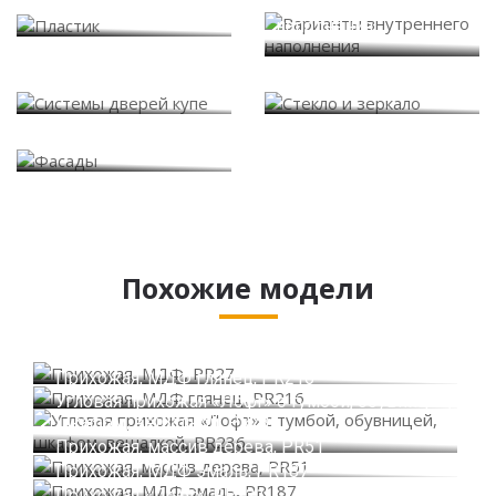
Варианты внутреннего
Пластик
наполнения
Системы дверей купе
Стекло и зеркало
Фасады
Похожие модели
Прихожая, МДФ, PR27
Прихожая, МДФ глянец, PR216
Угловая прихожая «Лофт» с тумбой, обувницей,
шкафом, вешалкой, PR236
Прихожая, массив дерева, PR51
Прихожая, МДФ эмаль, PR187
Прихожая «Лофт», PR221