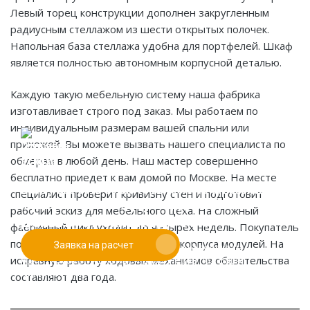
Левый торец конструкции дополнен закругленным
радиусным стеллажом из шести открытых полочек.
Напольная база стеллажа удобна для портфелей. Шкаф
является полностью автономным корпусной деталью.
Каждую такую мебельную систему наша фабрика
изготавливает строго под заказ. Мы работаем по
индивидуальным размерам вашей спальни или
прихожей. Вы можете вызвать нашего специалиста по
обмерам в любой день. Наш мастер совершенно
бесплатно приедет к вам домой по Москве. На месте
Если у вас есть эскиз то вы можете отправить его
специалист проверит кривизну стен и подготовит
При заказе от двух изделий
нам для предварительной оценки
рабочий эскиз для мебельного цеха. На сложный
действует скидка до 10%
фабричный цикл уходит до четырех недель. Покупатель
получает заводскую гарантию на корпуса модулей. На
Заявка на расчет
Работаем только по индивидуальным проектам.
исправную работу ходовых механизмов обязательства
Адаптируем лучшие идеи дизайнеров под Ваши
потребности.
составляют два года.