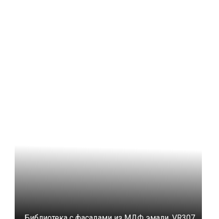
Библиотека с фасадами из МДФ эмали, VR307