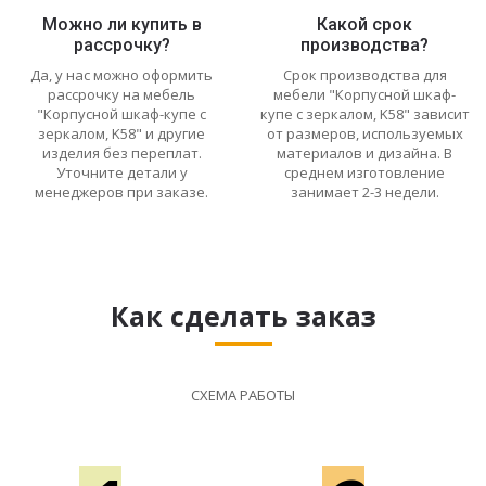
Можно ли купить в
Какой срок
рассрочку?
производства?
Да, у нас можно оформить
Срок производства для
рассрочку на мебель
мебели "Корпусной шкаф-
"Корпусной шкаф-купе с
купе с зеркалом, K58" зависит
зеркалом, K58" и другие
от размеров, используемых
изделия без переплат.
материалов и дизайна. В
Уточните детали у
среднем изготовление
менеджеров при заказе.
занимает 2-3 недели.
Как сделать заказ
СХЕМА РАБОТЫ