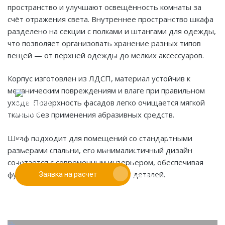
пространство и улучшают освещённость комнаты за
счёт отражения света. Внутреннее пространство шкафа
разделено на секции с полками и штангами для одежды,
что позволяет организовать хранение разных типов
вещей — от верхней одежды до мелких аксессуаров.
Корпус изготовлен из ЛДСП, материал устойчив к
механическим повреждениям и влаге при правильном
уходе. Поверхность фасадов легко очищается мягкой
тканью без применения абразивных средств.
Если у вас есть эскиз то вы можете отправить его
Шкаф подходит для помещений со стандартными
При заказе от двух изделий
нам для предварительной оценки
размерами спальни, его минималистичный дизайн
действует скидка до 10%
сочетается с современным интерьером, обеспечивая
функциональность без излишних деталей.
Заявка на расчет
Работаем только по индивидуальным проектам.
Адаптируем лучшие идеи дизайнеров под Ваши
потребности.