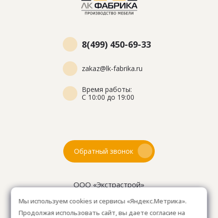
8(499) 450-69-33
zakaz@lk-fabrika.ru
Время работы:
С 10:00 до 19:00
Обратный звонок
ООО «Экстрастрой»
ИНН: 7716802625
Мы используем cookies и сервисы «Яндекс.Метрика».
ОГРН 1157746804753
Продолжая использовать сайт, вы даете согласие на
Как проехать
: 15км от Мкад, в среднем 10-15 мин. на