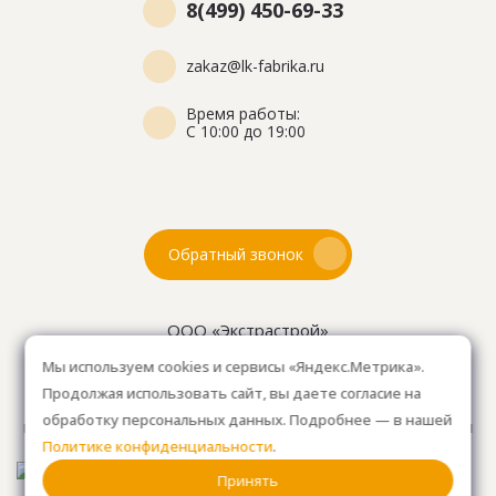
8(499) 450-69-33
zakaz@lk-fabrika.ru
Время работы:
С 10:00 до 19:00
Обратный звонок
ООО «Экстрастрой»
ИНН: 7716802625
Мы используем cookies и сервисы «Яндекс.Метрика».
ОГРН 1157746804753
Продолжая использовать сайт, вы даете согласие на
Как проехать
: 15км от Мкад, в среднем 10-15 мин. на
обработку персональных данных. Подробнее — в нашей
машине.
Для клиентов без авто, оплачиваем такси
Политике конфиденциальности
.
от м. Анино.
Принять