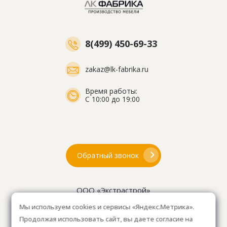
8(499) 450-69-33
zakaz@lk-fabrika.ru
Время работы:
С 10:00 до 19:00
Обратный звонок
ООО «Экстрастрой»
ИНН: 7716802625
Мы используем cookies и сервисы «Яндекс.Метрика».
ОГРН 1157746804753
Продолжая использовать сайт, вы даете согласие на
Как проехать
: 15км от Мкад, в среднем 10-15 мин. на