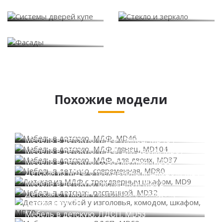
Системы дверей купе
Стекло и зеркало
Фасады
Похожие модели
Мебель в детскую, МДФ, MD46
Мебель в детскую, МДФ глянец, MD104
Мебель в детскую, МДФ, для двоих, MD37
Мебель в детскую, современная, MD80
Детская из МДФ с трехдверным шкафом, MD9
Мебель в детскую, распашной, MD32
Детская с тумбой у изголовья, комодом,
шкафом, MD70
Мебель в детскую, ЛДСП, MD53