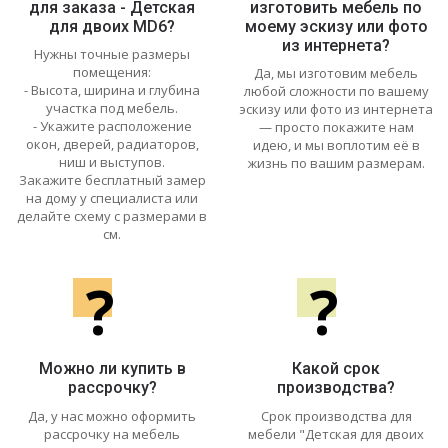
для заказа - Детская
изготовить мебель по
для двоих MD6?
моему эскизу или фото
из интернета?
Нужны точные размеры
помещения:
Да, мы изготовим мебель
- Высота, ширина и глубина
любой сложности по вашему
участка под мебель.
эскизу или фото из интернета
- Укажите расположение
— просто покажите нам
окон, дверей, радиаторов,
идею, и мы воплотим её в
ниш и выступов.
жизнь по вашим размерам.
Закажите бесплатный замер
на дому у специалиста или
делайте схему с размерами в
см.
?
?
Можно ли купить в
Какой срок
рассрочку?
производства?
Да, у нас можно оформить
Срок производства для
рассрочку на мебель
мебели "Детская для двоих