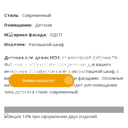
Стиль:
Современный
Помещение:
Детская
Материал фасада:
ЛДСП
Изделие:
Распашной шкаф
Детская для двоих MD6
, от московской фабрики ЛК-
Если у вас есть эскиз то вы можете отправить его
При заказе от двух изделий
Фабрика — это качественное решение для вашего
нам для предварительной оценки
действует скидка до 10%
интерьера. Это изделие категории: распашной шкаф, с
видом конструкции: встроенный, и фасадами: . Основные
Заявка на расчет
Работаем только по индивидуальным проектам.
материалы: лдсп. Идеально подходит для помещения
Адаптируем лучшие идеи дизайнеров под Ваши
типа детская в стиле: современный.
потребности.