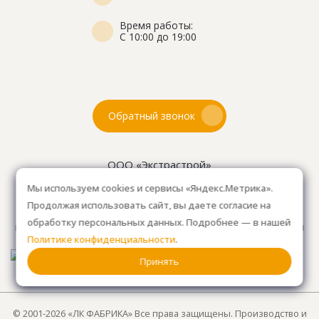
Время работы:
С 10:00 до 19:00
Обратный звонок
ООО «Экстрастрой»
ИНН: 7716802625
Мы используем cookies и сервисы «Яндекс.Метрика».
ОГРН 1157746804753
Продолжая использовать сайт, вы даете согласие на
Как проехать
: 15км от Мкад, в среднем 10-15 мин. на
обработку персональных данных. Подробнее — в нашей
машине.
Для клиентов без авто, оплачиваем такси
Политике конфиденциальности
.
от м. Анино.
Принять
© 2001-2026 «ЛК ФАБРИКА» Все права защищены. Производство и