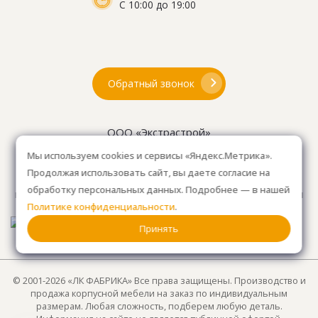
С 10:00 до 19:00
Обратный звонок
ООО «Экстрастрой»
ИНН: 7716802625
Мы используем cookies и сервисы «Яндекс.Метрика».
ОГРН 1157746804753
Продолжая использовать сайт, вы даете согласие на
Как проехать
: 15км от Мкад, в среднем 10-15 мин. на
обработку персональных данных. Подробнее — в нашей
машине.
Для клиентов без авто, оплачиваем такси
Политике конфиденциальности
.
от м. Анино.
Принять
© 2001-2026 «ЛК ФАБРИКА» Все права защищены. Производство и
продажа корпусной мебели на заказ по индивидуальным
размерам. Любая сложность, подберем любую деталь.