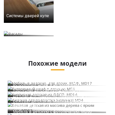
Системы дверей купе
Фасады
Похожие модели
Мебель в детскую, для двоих, МДФ, MD17
Встроенный шкаф в детскую MD1
Корпусная детская из ЛДСП, MD14
Детская для подростка (новинка) MD4
Бежевая детская из массива дерева с ярким
пуфом, MD57
Мебель в детскую с фотопечатью, MD50