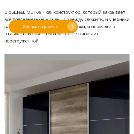
Если у вас есть эскиз то вы можете отправить его
нам для предварительной оценки
В общем, MD108 - как конструктор, который закрывает
все повседневные нужды: и одежду сложить, и учебники
разложить, и спокойно делать уроки, и нормально
Заявка на расчет
отдыхать. И при этом комната не выглядит
перегруженной.