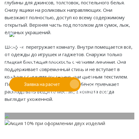
глубины для джинсов, толстовок, постельного белья.
Снизу ящики на роликовых направляющих. Они
выезжают полностью, доступ ко всему содержимому
открытый. Верхняя часть под потолком для сумок, лыж,
ёлочных украшений.
Шкаф не перегружает комнату. Внутри помещается всё,
от одежды до игрушек и гаджетов. Снаружи только
Если у вас есть эскиз то вы можете отправить его
гладкая блестящая плоскость с чёткими линиями. Она
При заказе от двух изделий
нам для предварительной оценки
поддерживает современный стиль и не вступает в
действует скидка до 10%
конфликт с яркими постерами или цветным текстилем.
Порядок поддерживать легко. Ребёнок привыкает
Заявка на расчет
Работаем только по индивидуальным проектам.
раскладывать вещи по местам, а комната всегда
Адаптируем лучшие идеи дизайнеров под Ваши
потребности.
выглядит ухоженной.