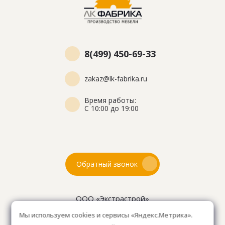
8(499) 450-69-33
zakaz@lk-fabrika.ru
Время работы:
С 10:00 до 19:00
Обратный звонок
ООО «Экстрастрой»
ИНН: 7716802625
Мы используем cookies и сервисы «Яндекс.Метрика».
ОГРН 1157746804753