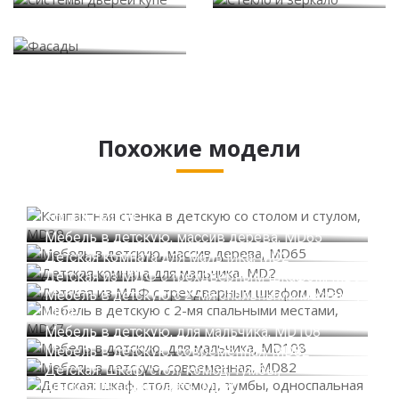
Фасады
Похожие модели
Компактная стенка в детскую со столом и
стулом, MD39
Мебель в детскую, массив дерева, MD65
Детская комната для мальчика, MD2
Детская из МДФ с трехдверным шкафом, MD9
Мебель в детскую с 2-мя спальными местами,
MD47
Мебель в детскую, для мальчика, MD108
Мебель в детскую, современная, MD82
Детская: шкаф, стол, комод, тумбы,
односпальная кровать, MD20