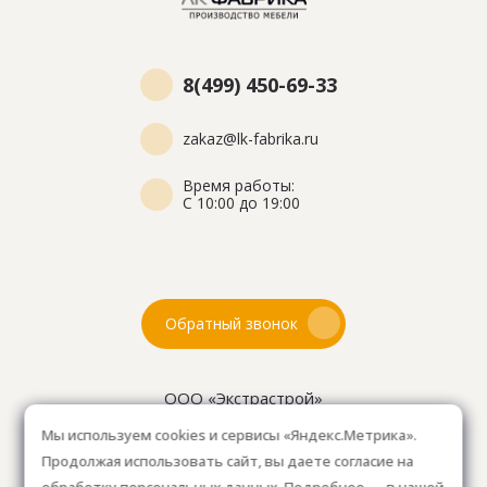
8(499) 450-69-33
zakaz@lk-fabrika.ru
Время работы:
С 10:00 до 19:00
Обратный звонок
ООО «Экстрастрой»
ИНН: 7716802625
Мы используем cookies и сервисы «Яндекс.Метрика».
ОГРН 1157746804753
Продолжая использовать сайт, вы даете согласие на
Как проехать
: 15км от Мкад, в среднем 10-15 мин. на