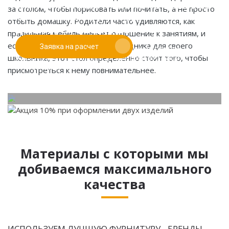
Если у вас есть эскиз то вы можете отправить его
за столом, чтобы порисовать или почитать, а не просто
При заказе от двух изделий
нам для предварительной оценки
отбыть домашку. Родители часто удивляются, как
действует скидка до 10%
правильная мебель меняет отношение к занятиям, и
если вы ищете надежного помощника для своего
Заявка на расчет
Работаем только по индивидуальным проектам.
школьника, этот стол определённо стоит того, чтобы
Адаптируем лучшие идеи дизайнеров под Ваши
потребности.
присмотреться к нему повнимательнее.
Материалы с которыми мы
добиваемся максимального
качества
ИСПОЛЬЗУЕМ ЛУЧШУЮ ФУРНИТУРУ - БРЕНДЫ