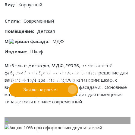
Вид:
Корпусный
Стиль:
Современный
Помещение:
Детская
Материал фасада:
МДФ
Изделие:
Шкаф
Мебель в детскую, МДФ, MD36
, от московской
Если у вас есть эскиз то вы можете отправить его
При заказе от двух изделий
фабрики ЛК-Фабрика — это качественное решение для
нам для предварительной оценки
действует скидка до 10%
вашего интерьера. Это изделие категории: шкаф, с
видом конструкции: корпусный, и фасадами: . Основные
Заявка на расчет
Работаем только по индивидуальным проектам.
материалы: мдф. Идеально подходит для помещения
Адаптируем лучшие идеи дизайнеров под Ваши
типа детская в стиле: современный.
потребности.