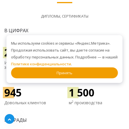
ДИПЛОМЫ, СЕРТИФИКАТЫ
В ЦИФРАХ
Мы используем cookies и сервисы «Яндекс.Метрика».
2 750
35 500
Продолжая использовать сайт, вы даете согласие на
обработку персональных данных. Подробнее — в нашей
Изготовили изделий на
Использовали м
2 ЛДСП и
Политике конфиденциальности
.
заказ
МДФ
Принять
945
1 500
2
Довольных клиентов
м
производства
НАГРАДЫ