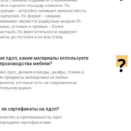
пать. Сначала подумайте о назначении
ли и оцените площадь комнаты. По
трукции – встройка занимает меньше места,
корпусная. По форме – самыми
емными» являются радиусные модели (П-
зные, угловые и прямые – более
актные). По вместительности лидируют
меты до потолка и на всю стену.
?
ме лдсп, какие материалы используете
 производства мебели?
мо лдсп, делаем комоды, шкафы, стенки и
ие предметы меблировки из любых
риалов, которые есть на современном
ительном рынке.
 ли сертификаты на лдсп?
Качество и оригинальность лдсп
верждаем сертификатами.