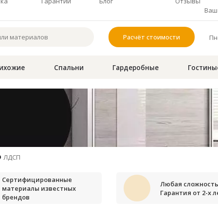
чка
Гарантии
Блог
Отзывы
Ваш 
Расчёт стоимости
Пн-
ихожие
Спальни
Гардеробные
Гостины
ЛДСП
Сертифицированные
Любая сложность
материалы известных
Гарантия от 2-х л
брендов