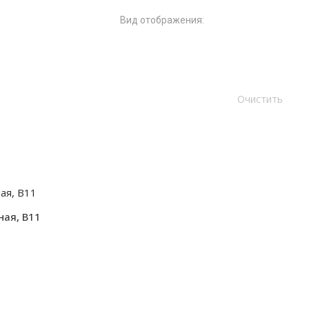
Вид отображения:
ная, B11
ЛДСП
 всю стену
от 300 мм.
от 300 мм.