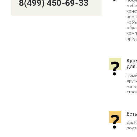
поку
8(499) 450-69-33
мебе
конс
чем 
«объ
обра
комп
пред
?
Кро
для
Поми
друг
мате
стро
?
Есть
Да. 
подт