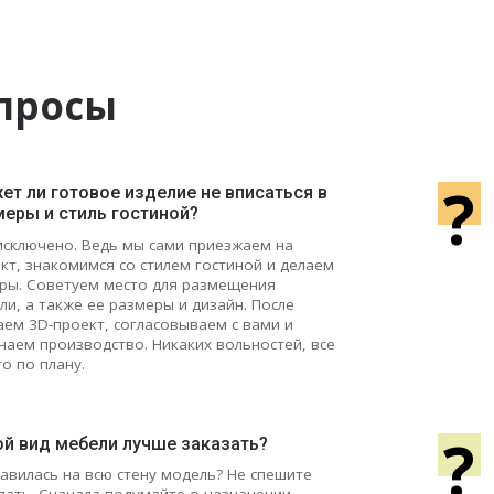
просы
?
т ли готовое изделие не вписаться в
меры и стиль гостиной?
исключено. Ведь мы сами приезжаем на
кт, знакомимся со стилем гостиной и делаем
ры. Советуем место для размещения
ли, а также ее размеры и дизайн. После
аем 3D-проект, согласовываем с вами и
наем производство. Никаких вольностей, все
го по плану.
?
ой вид мебели лучше заказать?
авилась на всю стену модель? Не спешите