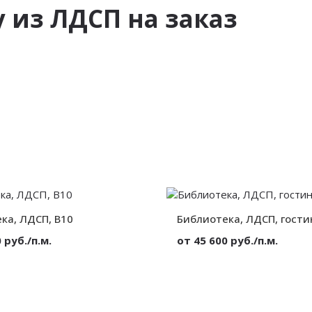
у из ЛДСП на заказ
ка, ЛДСП, B10
Библиотека, ЛДСП, гости
 руб./п.м.
от 45 600 руб./п.м.
ЛДСП
Материал:
На всю стену
Вид:
На
от 300 мм.
Высота:
от 300 мм.
Ширина: