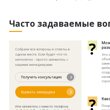
Часто задаваемые во
?
Може
раз
Собрали все вопросы и ответы в
одном месте. Если будет что-то
Это 
объе
непонятно - просто свяжитесь с
заме
нашими менеджерами
мебе
созд
начи
Получить консультацию
стро
Вызвать замерщика
?
Как
Понр
Или свяжитесь с нами по телефону