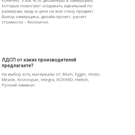
Конечно. У нас есть дизайнеры и замерщики,
которые помогают создавать идеальный по
размерам, виду и цене на всю стену предмет.
Выезд замерщика, дизайн-проект, расчет
стоимости – бесплатно.
ЛДСП от каких производителей
предлагаете?
На выбор есть материалы от: Blum, Egger, Aristo,
Miracle, Kronospan, Integra, BOYARD, Hettich,
Русский ламинат.