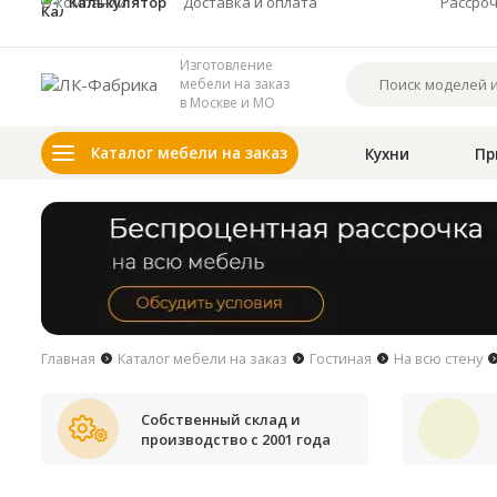
О компании
Калькулятор
Доставка и оплата
Рассро
Изготовление
мебели на заказ
в Москве и МО
Каталог мебели на заказ
Кухни
Пр
Главная
Каталог мебели на заказ
Гостиная
На всю стену
Собственный склад и
производство с 2001 года