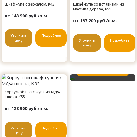
Шкаф-купе с зеркалом, K43
Шкаф-купе со вставками из
массива дерева, K51
от 148 900 руб./п.м.
от 167 200 руб./п.м.
Если у вас есть эскиз
то вы можете
Уточнить
Подробнее
отправить его нам для
цену
Уточнить
Подробнее
цену
предварительной
оценки
Заявка на расчет
Корпусной шкаф-купе из МДФ
шпона, K55
от 128 900 руб./п.м.
Уточнить
Подробнее
цену