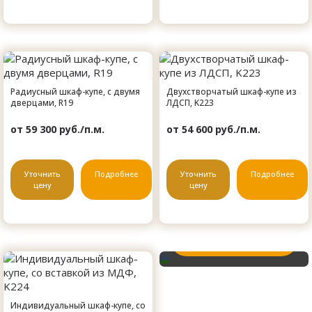
Радиусный шкаф-купе, с двумя
Двухстворчатый шкаф-купе из
дверцами, R19
ЛДСП, K223
от 59 300 руб./п.м.
от 54 600 руб./п.м.
Не нашли нужный
вариант?
Уточнить
Подробнее
Уточнить
Подробнее
цену
цену
Изготовим по вашим
размерам и стилю!
Вызвать замерщика
Индивидуальный шкаф-купе, со