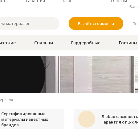
чка
Гарантии
Блог
Отзывы
Ваш 
Расчёт стоимости
Пн-
ихожие
Спальни
Гардеробные
Гостины
еркало
Сертифицированные
Любая сложность
материалы известных
Гарантия от 2-х л
брендов