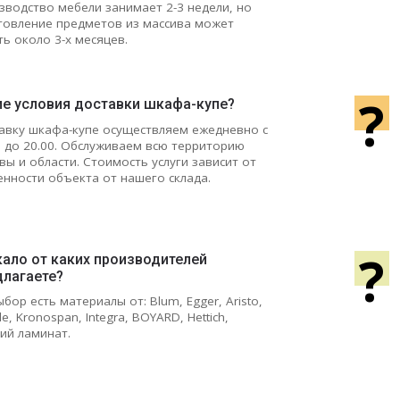
зводство мебели занимает 2-3 недели, но
товление предметов из массива может
ть около 3-х месяцев.
?
ие условия доставки шкафа-купе?
авку шкафа-купе осуществляем ежедневно с
0 до 20.00. Обслуживаем всю территорию
вы и области. Стоимость услуги зависит от
енности объекта от нашего склада.
?
кало от каких производителей
длагаете?
ыбор есть материалы от: Blum, Egger, Aristo,
le, Kronospan, Integra, BOYARD, Hettich,
кий ламинат.