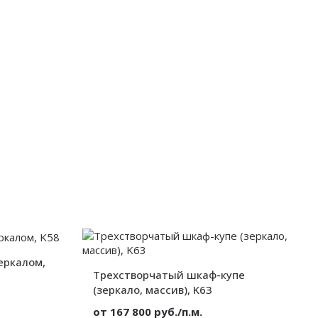
Секции:
2 двери
от 300 мм.
Декор:
Без декора
от 300 мм.
от 300 мм.
Высота:
от 300 мм.
Ширина:
от 300 мм.
Глубина:
от 300 мм.
еркалом,
Трехстворчатый шкаф-купе
(зеркало, массив), K63
от 167 800 руб./п.м.