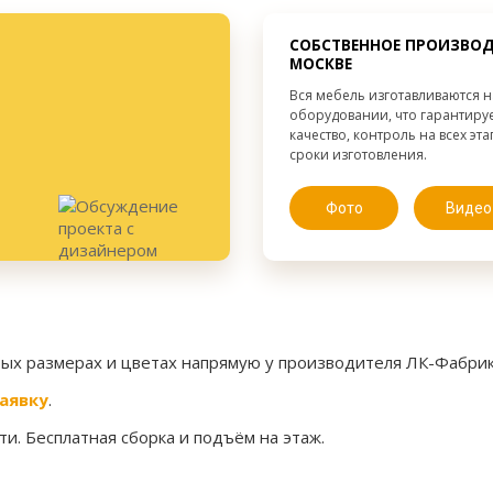
от 300 мм.
Высота:
от 300 мм.
Ширина:
СОБСТВЕННОЕ ПРОИЗВОД
от 300 мм.
Глубина:
МОСКВЕ
Вся мебель изготавливаются 
оборудовании, что гарантиру
качество, контроль на всех эт
сроки изготовления.
Фото
Видео
бых размерах и цветах напрямую у производителя ЛК-Фабрик
аявку
.
и. Бесплатная сборка и подъём на этаж.