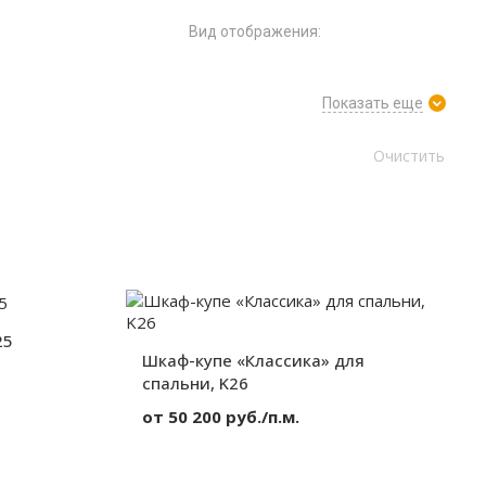
Вид отображения:
Показать еще
25
Шкаф-купе «Классика» для
спальни, K26
Зеркало
от 50 200 руб./п.м.
Корпусный
2 двери
Материал:
Зеркало
Без декора
Вид:
Корпусный