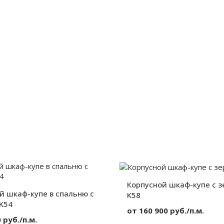
3 двери
Высота:
Без декора
Ширина:
Глубина:
от 300 мм.
от 300 мм.
от 300 мм.
Корпусной шкаф-купе с з
й шкаф-купе в спальню с
K58
 K54
от 160 900 руб./п.м.
 руб./п.м.