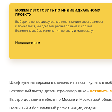
Высота:
от 300 мм.
Высота:
Ширина:
от 300 мм.
Ширина:
МОЖЕМ ИЗГОТОВИТЬ ПО ИНДИВИДУАЛЬНОМУ
Глубина:
от 300 мм.
Глубина:
ПРОЕКТУ
Выберите понравившуюся модель, скажите свои размеры
и пожелания, мы сделаем расчет по цене и срокам.
Возможны любые изменения по цвету и материалу.
Напишите нам
Шкаф-купе из зеркала в спальню на заказ
- купить в лю
Бесплатный выезд дизайнера-замерщика -
оставить з
Быстро доставим мебель по Москве и Московской област
Наличный и безналичный расчёт. Акции, скидки!