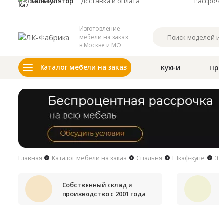
О компании
Калькулятор
Доставка и оплата
Рассро
Изготовление
мебели на заказ
в Москве и МО
Каталог мебели на заказ
Кухни
Пр
Главная
Каталог мебели на заказ
Спальня
Шкаф-купе
З
Собственный склад и
производство с 2001 года