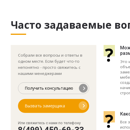
Часто задаваемые во
?
Може
раз
Собрали все вопросы и ответы в
одном месте. Если будет что-то
Это 
объе
непонятно - просто свяжитесь с
заме
нашими менеджерами
мебе
созд
начи
Получить консультацию
стро
Вызвать замерщика
?
Как
Все 
Или свяжитесь с нами по телефону
испо
8(499) 450-69-33