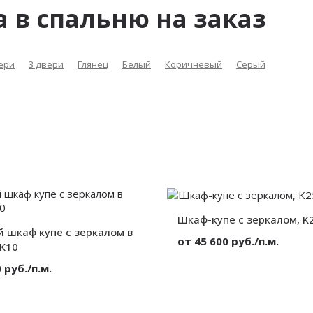
 в спальню на заказ
ери
3 двери
Глянец
Белый
Коричневый
Серый
Шкаф-купе с зеркалом, K
 шкаф купе с зеркалом в
от 45 600 руб./п.м.
 K10
Материал:
 руб./п.м.
Вид:
Секции:
Зеркало
Декор:
Корпусный