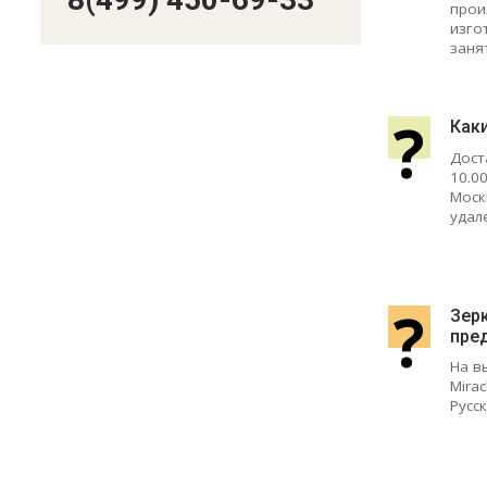
прои
изго
заня
?
Как
Дост
10.0
Моск
удал
?
Зер
пре
На в
Mirac
Русс