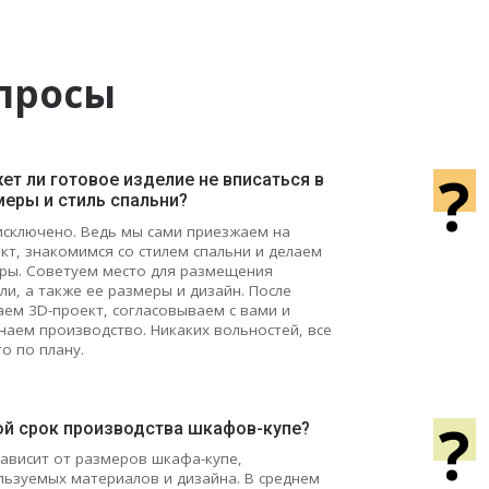
просы
?
т ли готовое изделие не вписаться в
меры и стиль спальни?
исключено. Ведь мы сами приезжаем на
кт, знакомимся со стилем спальни и делаем
ры. Советуем место для размещения
ли, а также ее размеры и дизайн. После
аем 3D-проект, согласовываем с вами и
наем производство. Никаких вольностей, все
го по плану.
?
ой срок производства шкафов-купе?
зависит от размеров шкафа-купе,
льзуемых материалов и дизайна. В среднем