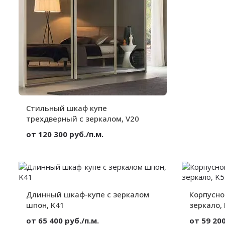
Секции:
Декор:
Высота:
Ширина:
Глубина:
Стильный шкаф купе
трехдверный с зеркалом, V20
от 120 300 руб./п.м.
Материал:
Зеркало
Вид:
Встроенный
Секции:
3 двери
Декор:
Без декора
Длинный шкаф-купе с зеркалом
Высота:
от 300 мм.
Корпусно
Ширина:
от 300 мм.
шпон, K41
зеркало,
Глубина:
от 300 мм.
от 65 400 руб./п.м.
от 59 200