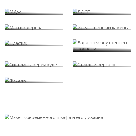
МДФ
ЛДСП
Массив дерева
Искусственный камень
Варианты внутреннего
Пластик
наполнения
Системы дверей купе
Стекло и зеркало
Фасады