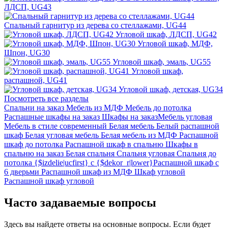
ЛДСП, UG43
Спальный гарнитур из дерева со стеллажами, UG44
Угловой шкаф, ЛДСП, UG42
Угловой шкаф, МДФ,
Шпон, UG30
Угловой шкаф, эмаль, UG55
Угловой шкаф,
распашной, UG41
Угловой шкаф, детская, UG34
Посмотреть все разделы
Спальни на заказ
Мебель из МДФ
Мебель до потолка
Распашные шкафы на заказ
Шкафы на заказ
Мебель угловая
Мебель в стиле современный
Белая мебель
Белый распашной
шкаф
Белая угловая мебель
Белая мебель из МДФ
Распашной
шкаф до потолка
Распашной шкаф в спальню
Шкафы в
спальню на заказ
Белая спальня
Спальня угловая
Спальня до
потолка
{$izdelie|ucfirst} с {$dekor_r|lower}
Распашной шкаф с
6 дверьми
Распашной шкаф из МДФ
Шкаф угловой
Распашной шкаф угловой
Часто задаваемые вопросы
Здесь вы найдете ответы на основные вопросы. Если будет