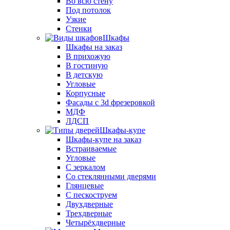
Во всю стену
Под потолок
Узкие
Стенки
Шкафы
Шкафы на заказ
В прихожую
В гостиную
В детскую
Угловые
Корпусные
Фасады с 3d фрезеровкой
МДФ
ЛДСП
Шкафы-купе
Шкафы-купе на заказ
Встраиваемые
Угловые
С зеркалом
Со стеклянными дверями
Глянцевые
С пескоструем
Двухдверные
Трехдверные
Четырёхдверные