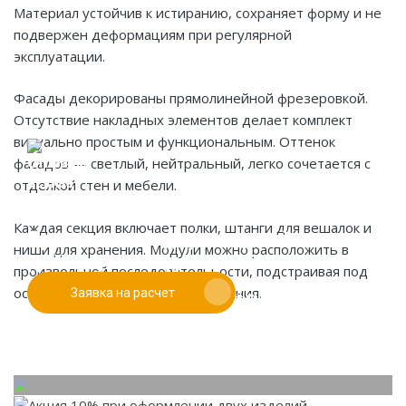
Материал устойчив к истиранию, сохраняет форму и не
подвержен деформациям при регулярной
эксплуатации.
Фасады декорированы прямолинейной фрезеровкой.
Отсутствие накладных элементов делает комплект
визуально простым и функциональным. Оттенок
фасадов — светлый, нейтральный, легко сочетается с
отделкой стен и мебели.
Если у вас есть эскиз то вы можете отправить его
Каждая секция включает полки, штанги для вешалок и
При заказе от двух изделий
нам для предварительной оценки
ниши для хранения. Модули можно расположить в
действует скидка до 10%
произвольной последовательности, подстраивая под
особенности планировки помещения.
Заявка на расчет
Работаем только по индивидуальным проектам.
Адаптируем лучшие идеи дизайнеров под Ваши
потребности.