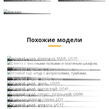
Фасады
Похожие модели
Угловой шкаф, прихожая, МДФ, UG29
Стенка с книжными полками и платяным
шкафом, G86
Угловой гарнитур с антресолями, тумбами,
столом, UG81
Угловой шкаф, эмаль, UG55
Угловой шкаф, распашной, UG41
Угловой шкаф, глянец, распашной, UG90
Большая угловая стенка, UG1
Угловой шкаф, зеркало, UG47
Угловой шкаф из МДФ для коридора, UG3