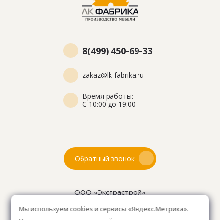
8(499) 450-69-33
zakaz@lk-fabrika.ru
Время работы:
С 10:00 до 19:00
Обратный звонок
ООО «Экстрастрой»
ИНН: 7716802625
Мы используем cookies и сервисы «Яндекс.Метрика».
ОГРН 1157746804753