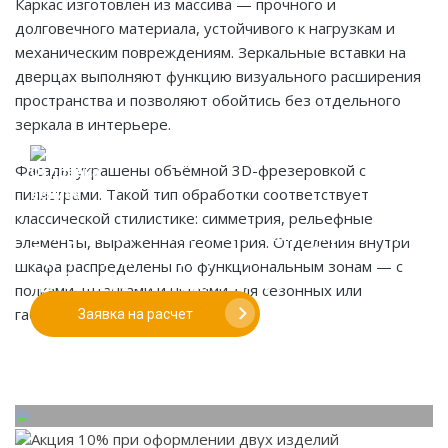
Каркас изготовлен из массива — прочного и
долговечного материала, устойчивого к нагрузкам и
механическим повреждениям. Зеркальные вставки на
дверцах выполняют функцию визуального расширения
пространства и позволяют обойтись без отдельного
зеркала в интерьере.
Фасады украшены объёмной 3D-фрезеровкой с
пилястрами. Такой тип обработки соответствует
классической стилистике: симметрия, рельефные
Если у вас есть эскиз то вы можете отправить его
элементы, выраженная геометрия. Отделения внутри
При заказе от двух изделий
нам для предварительной оценки
шкафа распределены по функциональным зонам — с
действует скидка до 10%
полками, штангами и нишами для сезонных или
габаритных вещей.
Заявка на расчет
Работаем только по индивидуальным проектам.
Адаптируем лучшие идеи дизайнеров под Ваши
потребности.