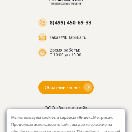
8(499) 450-69-33
zakaz@lk-fabrika.ru
Время работы:
С 10:00 до 19:00
Обратный звонок
ООО «Экстрастрой»
ИНН: 7716802625
Мы используем cookies и сервисы «Яндекс.Метрика».
ОГРН 1157746804753
Продолжая использовать сайт, вы даете согласие на
Как проехать
: 15км от Мкад, в среднем 10-15 мин. на
обработку персональных данных. Подробнее — в нашей