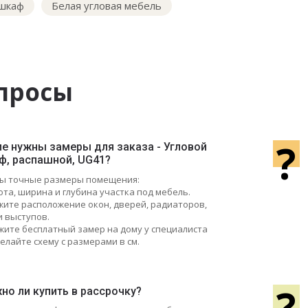
 шкаф
Белая угловая мебель
просы
?
ие нужны замеры для заказа - Угловой
ф, распашной, UG41?
ы точные размеры помещения:
ота, ширина и глубина участка под мебель.
ажите расположение окон, дверей, радиаторов,
и выступов.
жите бесплатный замер на дому у специалиста
елайте схему с размерами в см.
?
но ли купить в рассрочку?