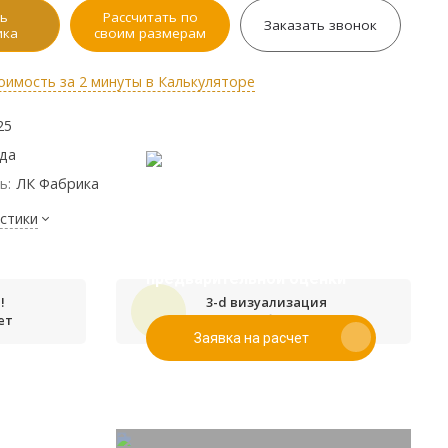
ь
Рассчитать по
Заказать звонок
ика
своим размерам
оимость за 2 минуты в Калькуляторе
25
ода
ь:
ЛК Фабрика
стики
Если у вас есть эскиз то вы
можете отправить его нам для
предварительной оценки
!
3-d визуализация
ет
проекта бесплатно
Заявка на расчет