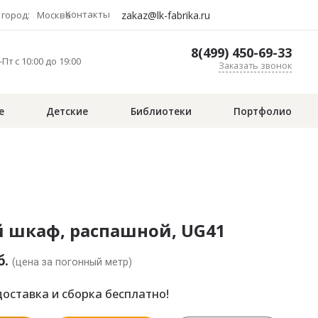
Контакты
zakaz@lk-fabrika.ru
город:
Москва
8(499) 450-69-33
Пт с 10:00 до 19:00
Заказать звонок
е
Детские
Библиотеки
Портфолио
й шкаф, распашной, UG41
б.
(цена за погонный метр)
оставка и сборка бесплатно!