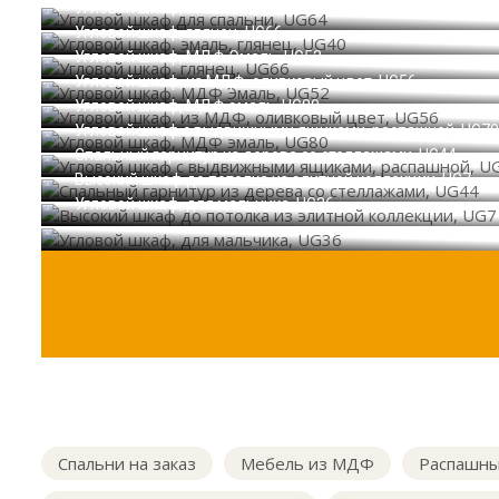
Угловой шкаф, эмаль, глянец, UG40
Угловой шкаф, глянец, UG66
Угловой шкаф, МДФ Эмаль, UG52
Угловой шкаф, из МДФ, оливковый цвет, UG56
Угловой шкаф, МДФ эмаль, UG80
Угловой шкаф с выдвижными ящиками, распашной, UG79
Спальный гарнитур из дерева со стеллажами, UG44
Высокий шкаф до потолка из элитной коллекции, UG7
Угловой шкаф, для мальчика, UG36
Спальни на заказ
Мебель из МДФ
Распашны