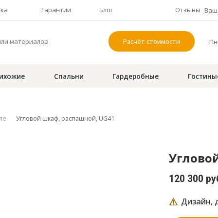
чка
Гарантии
Блог
Отзывы
Ваш 
Расчёт стоимости
Пн-
ихожие
Спальни
Гардеробные
Гостины
пе
Угловой шкаф, распашной, UG41
Углово
120 300 ру
⚠
Дизайн, д