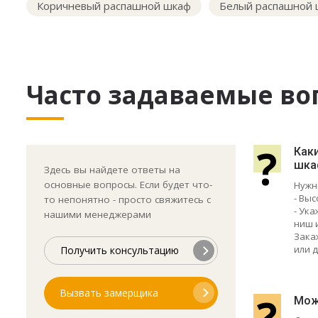
Коричневый распашной шкаф
Белый распашной
Часто задаваемые во
?
Как
шка
Здесь вы найдете ответы на
основные вопросы. Если будет что-
Нужн
- Выс
то непонятно - просто свяжитесь с
- Ук
нашими менеджерами
ниш 
Зака
или д
Получить консультацию
Вызвать замерщика
?
Мож