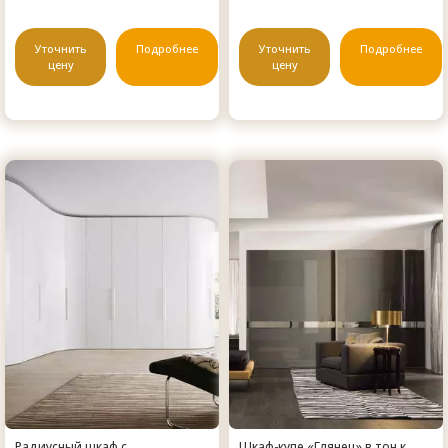
Уточнить
Подробнее
Уточнить
Подробнее
цену
цену
Радиусный шкаф с
Шкаф-купе «Глянец» в тон к