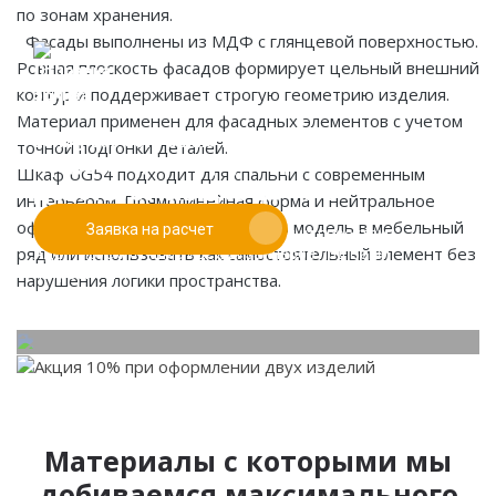
по зонам хранения.
Фасады выполнены из МДФ с глянцевой поверхностью.
Ровная плоскость фасадов формирует цельный внешний
контур и поддерживает строгую геометрию изделия.
Материал применен для фасадных элементов с учетом
Если у вас есть эскиз то вы можете отправить его
точной подгонки деталей.
При заказе от двух изделий
нам для предварительной оценки
Шкаф UG54 подходит для спальни с современным
действует скидка до 10%
интерьером. Прямолинейная форма и нейтральное
оформление позволяют включать модель в мебельный
Заявка на расчет
Работаем только по индивидуальным проектам.
ряд или использовать как самостоятельный элемент без
Адаптируем лучшие идеи дизайнеров под Ваши
потребности.
нарушения логики пространства.
Материалы с которыми мы
добиваемся максимального