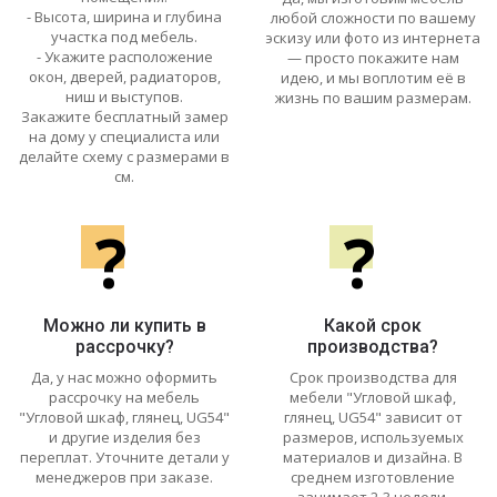
- Высота, ширина и глубина
любой сложности по вашему
участка под мебель.
эскизу или фото из интернета
- Укажите расположение
— просто покажите нам
окон, дверей, радиаторов,
идею, и мы воплотим её в
ниш и выступов.
жизнь по вашим размерам.
Закажите бесплатный замер
на дому у специалиста или
делайте схему с размерами в
см.
?
?
Можно ли купить в
Какой срок
рассрочку?
производства?
Да, у нас можно оформить
Срок производства для
рассрочку на мебель
мебели "Угловой шкаф,
"Угловой шкаф, глянец, UG54"
глянец, UG54" зависит от
и другие изделия без
размеров, используемых
переплат. Уточните детали у
материалов и дизайна. В
менеджеров при заказе.
среднем изготовление