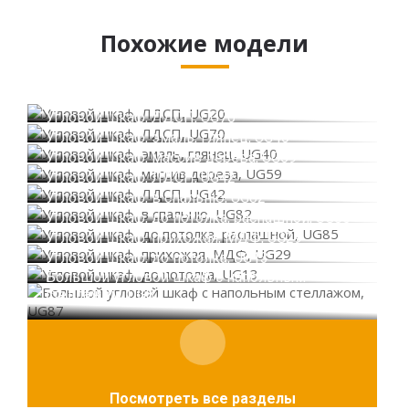
Похожие модели
Угловой шкаф, ЛДСП, UG20
Угловой шкаф, ЛДСП, UG70
Угловой шкаф, эмаль, глянец, UG40
Угловой шкаф, массив дерева, UG59
Угловой шкаф, ЛДСП, UG42
Угловой шкаф, в спальню, UG82
Угловой шкаф, до потолка, распашной, UG85
Угловой шкаф, прихожая, МДФ, UG29
Угловой шкаф, до потолка, UG13
Большой угловой шкаф с напольным
стеллажом, UG87
Посмотреть все разделы